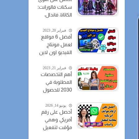
سكنات فالورانت:
الكاتانا، فاندال،
والمزيد
فبراير 20, 2023
أفضل 6 مواقع
لعمل مونتاج
الفيديو اون لاين
مجانا
فبراير 21, 2023
أهم التخصصات
المطلوبة في
2030 للحصول
على وظيفة في
سوق العمل
يونيو 14, 2026
أحصل على رقم
أمريكي وهمي
مؤقت لتفعيل
الواتساب