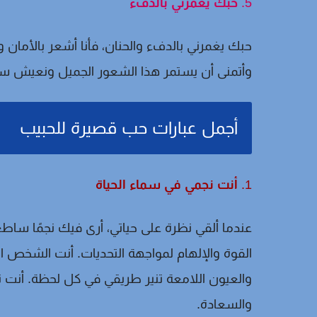
5.
حبك يغمرني بالدفء
حبك يغمرني بالدفء والحنان، فأنا أشعر بالأمان و
وأتمنى أن يستمر هذا الشعور الجميل ونعيش سويً
أجمل عبارات حب قصيرة للحبيب
1.
أنت نجمي في سماء الحياة
عندما ألقي نظرة على حياتي، أرى فيك نجمًا ساطع
القوة والإلهام لمواجهة التحديات. أنت الشخص ال
والعيون اللامعة تنير طريقي في كل لحظة. أنت ن
والسعادة.