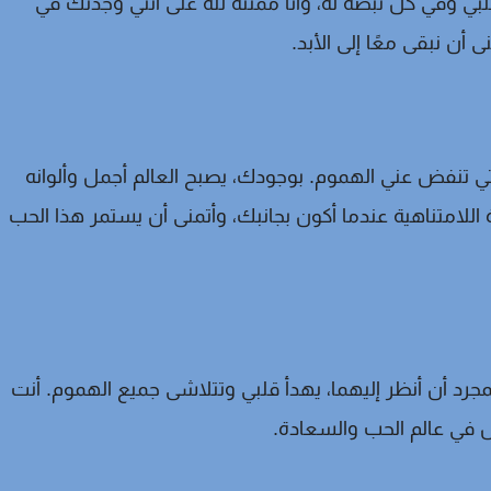
ي وفي كل نبضة له، وأنا ممتنة لله على أنّني وجدتك في
 أن نبقى معًا إلى الأبد.
تي تنفض عني الهموم. بوجودك، يصبح العالم أجمل وألوانه
اللامتناهية عندما أكون بجانبك، وأتمنى أن يستمر هذا الحب
بمجرد أن أنظر إليهما، يهدأ قلبي وتتلاشى جميع الهموم. أنت
يش في عالم الحب والسعادة.