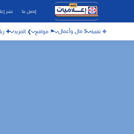
إتصل بنا
نشر إعل
$ مال وأعمال
❉ تقنية
⚑ مواقع
❯ المزيد
✚ زيا