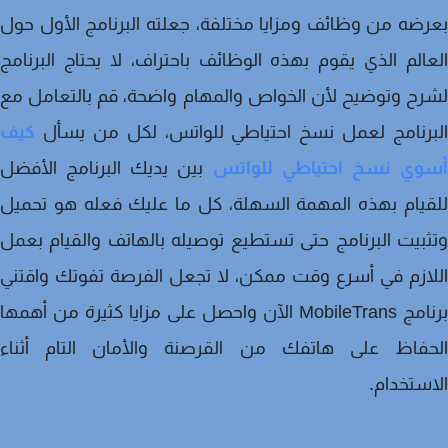
ضه من وظائف ومزايا مختلفة، جعلته البرنامج الأول حول
الم الذي يقوم بهذه الوظائف باحتراف، لا يحتاج البرنامج
ح وتوضيح لأن الخواص والمهام واضحة، قم بالتعامل مع
برنامج لعمل نسخ احتياطي للواتس، لكل من يسأل
كيف
وي نسخ احتياطي للواتس
بين يديك البرنامج الأفضل
يام بهذه المهمة السهلة، كل ما عليك فعله هو تحميل
بيت البرنامج حتى تستطيع توصيله بالهاتف والقيام بعمل
ازم في أسرع وقت ممكن، لا تجعل الفرصة تفوتك واقتني
برنامج MobileTrans الآن واحصل على مزايا كثيرة من أهمها
حفاظ على هاتفك من القرصنة والأمان التام أثناء
ستخدام.