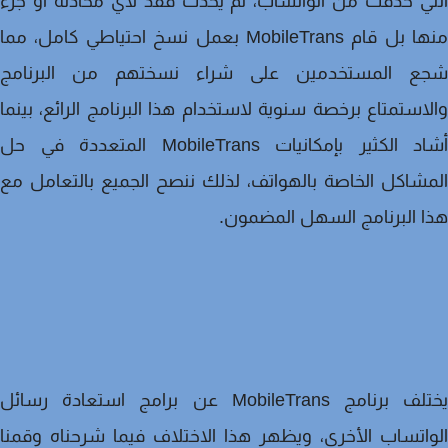
ي حذفت من الواتساب، لم يحدث فقد لأي محادثة أو جزء
منها بل قام MobileTrans بعمل نسخ احتياطي كامل، مما
ع المستخدمين على شراء نسختهم من البرنامج
استمتاع برخصة سنوية لاستخدام هذا البرنامج الرائع، بينما
أشاد الكثير بإمكانيات MobileTrans المتعددة في حل
شاكل الخاصة بالهواتف، لذلك ننصح الجميع بالتعامل مع
 البرنامج السهل المضمون.
يختلف برنامج MobileTrans عن برامج استعادة رسائل
اتساب الأخرى، ويظهر هذا الاختلاف فيما شرحناه وقمنا