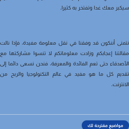
بر معك غدا وتفتخر به كثيرا.
نى أننكون قد وفقنا في نقل معلومة مفيدة، فإذا نالت
لتنا إعجابكم وزادت معلوماتكم لا تنسوا مشاركتها مع
صدقاء حتى تعم الفائدة والمعرفة، فنحن نسعى دائما إلى
ديم كل ما هو مفيد في عالم التكنولوجيا والربح من
نترنت.
مواضيع مقترحة لك