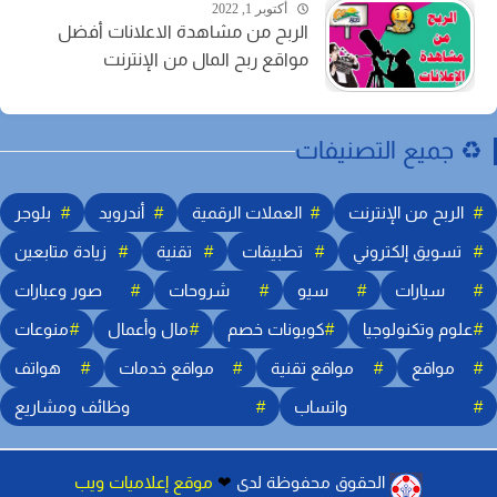
أكتوبر 1, 2022
الربح من مشاهدة الاعلانات أفضل
مواقع ربح المال من الإنترنت
️ جميع التصنيفات
الربح من الإنترنت
العملات الرقمية
أندرويد
بلوجر
تسويق إلكتروني
تطبيقات
تقنية
زيادة متابعين
سيارات
سيو
شروحات
صور وعبارات
علوم وتكنولوجيا
كوبونات خصم
مال وأعمال
منوعات
مواقع
مواقع تقنية
مواقع خدمات
هواتف
واتساب
وظائف ومشاريع
︎
الحقوق محفوظة لدى
❤
موقع إعلاميات ويب