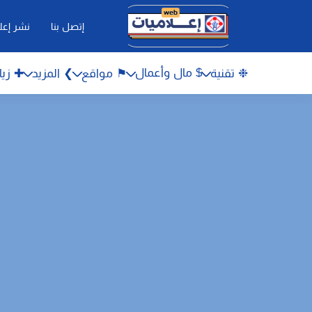
إتصل بنا
نشر إعل
$ مال وأعمال
❉ تقنية
⚑ مواقع
❯ المزيد
✚ زيا