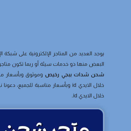
يوجد العديد من المتاجر الإلكترونية على شبكة ا
البعض منها ذو خدمات سيئة أو ربما تكون متاجر
شحن شدات ببجي رخيص
وموثوق وبأسعار من
خلال الايدي id وبأسعار مناسبة للج
خلال الايدي id.