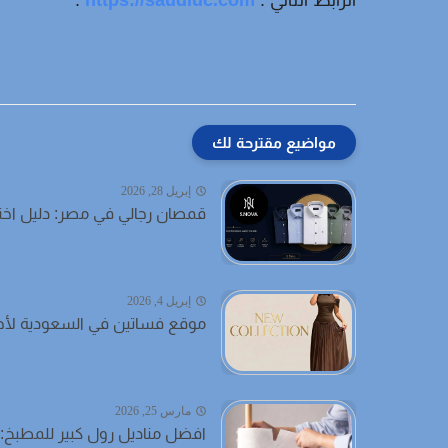
الرابط التالي :
https://saudiuc.com
.
مواضيع مقترحة لك
إبريل 28, 2026
قمصان رجالي في مصر: دليل اختي
إبريل 4, 2026
موقع فساتين في السعودية لأ
مارس 25, 2026
افضل مناديل رول كبير للمطبخ: د