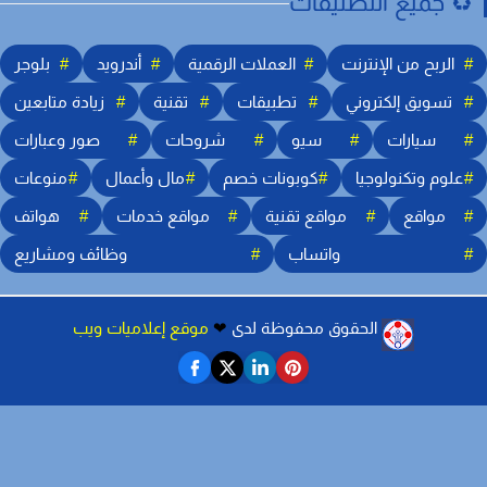
️ جميع التصنيفات
الربح من الإنترنت
العملات الرقمية
أندرويد
بلوجر
تسويق إلكتروني
تطبيقات
تقنية
زيادة متابعين
سيارات
سيو
شروحات
صور وعبارات
علوم وتكنولوجيا
كوبونات خصم
مال وأعمال
منوعات
مواقع
مواقع تقنية
مواقع خدمات
هواتف
واتساب
وظائف ومشاريع
︎
الحقوق محفوظة لدى
❤
موقع إعلاميات ويب