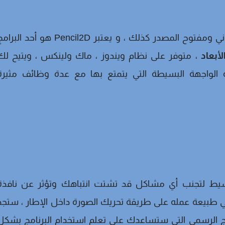
برنامج أخر لصناعة الرسوم المتحركة 2d وهو مجاني ومفتوح المصدر كذلك ، و يعتبر Pencil2D هو أحد ال
أبعاد
، متوفر على نظام ويندوز ، ماك ولينكس ، ويتيح لك
الواجهة البسيطة التي يتمتع بها مع عدة وظائف مثيرة
يط لتجنب أي مشاكل قد تشتت انتباهك وتؤثر عن نافذة
وم المتحركة الرئيسية ، كما يركز Pencil2D في طبيعة عمله على طريقة تحريك الصورة داخل الإطار ، ستج
مج الرسمي التي ستساعدك على تعلم استخدام البرنامج بشكل