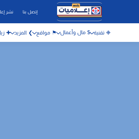
إتصل بنا
نشر إعل
$ مال وأعمال
❉ تقنية
⚑ مواقع
❯ المزيد
✚ زيا