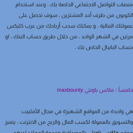
ات التواصل الاجتماعي الخاصة بك ، وعند استخدام
كوبون من طرف أحد المشترين ، سوف تحصل على
لتك المالية ، و يمكنك سحب أرباحك من عرب كليكس
ين في الشهر الواحد ، من خلال طريق حساب البنك ، او
ب البايبال الخاص بك .
اً : ماكس باونتي maxbounty
واحدة من المواقع الشهيرة في مجال الأفلييت
تسويق بالعمولة لكسب المال والربح من الانترنت ، يتميز
قع
ماكس باونتي
بالمصداقية وخدمة العملاء لديهم