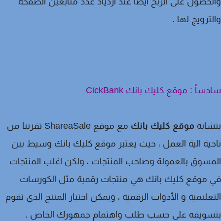
حصول على الربح أيضًا عند ازدياد عدد متابعين الصفحة
ترويج لها .
ساً : موقع كليك بانك CickBank
شابه
موقع كليك بانك
مع موقع ShareaSale تقريبا من
ية الية العمل ، حيث يعتبر موقع كليك بانك وسيط بين
سوق بالعمولة وصاحب المنتجات ، ولكن اغلب المنتجات
موقع كليك بانك هي منتجات رقمية مثل الكورسات
عليمية و الأدوات الرقمية ، ويمكن اختيار المنتج الذي تقوم
سويقه على حسب طلب واهتمام جمهورك الخاص .